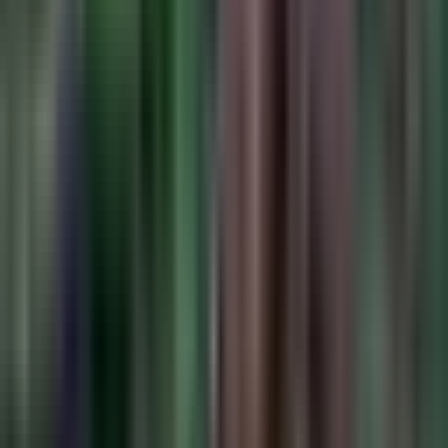
Strains