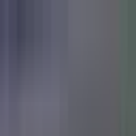
Zum Hauptinhalt springen
Weed.de: Cannabis Medizin, CBD
Dein Cannabis Kompass
Ansehen
Island Sweet Skunk