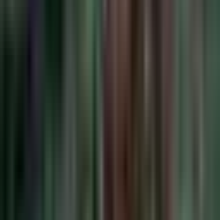
Strains
Sativa Strains
Indica Strains
Hybrid Strains
Standorte