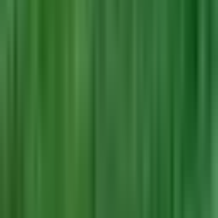
Vaping & Dabbing
Lifestyle