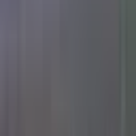
Standort wählen
-
Versandart wählen