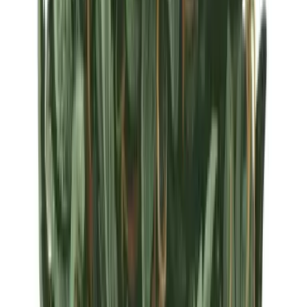
Strains
Sativa Strains
Indica Strains
Hybrid Strains
Standorte