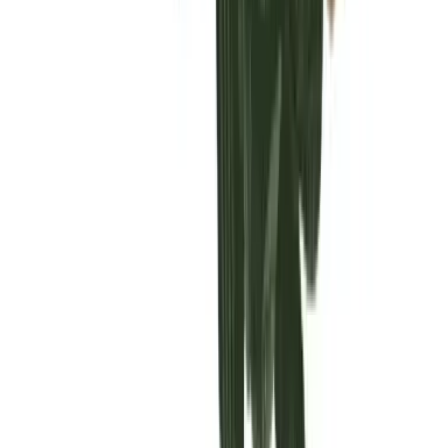
Vaping & Dabbing
Lifestyle