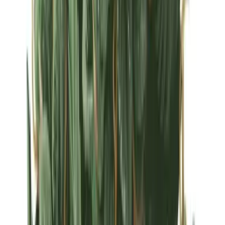
Strains