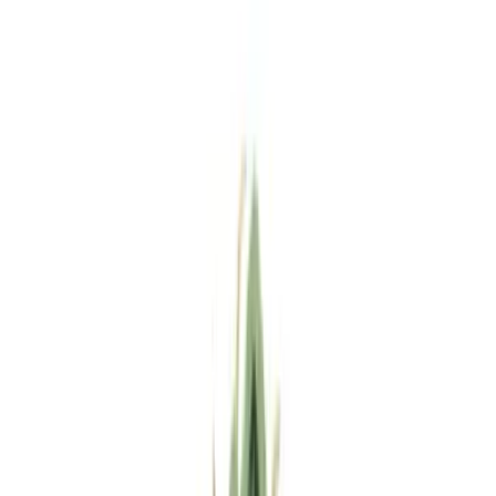
Standort wählen
-
Versandart wählen