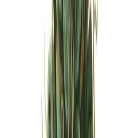
Strains