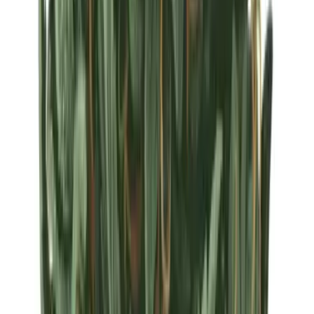
Strains
Sativa Strains
Indica Strains
Hybrid Strains
Standorte