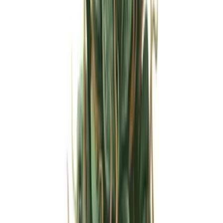
Strains