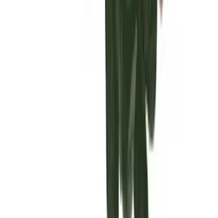
Vaping & Dabbing
Lifestyle