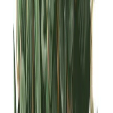
Strains