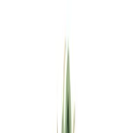
Standort wählen
-
Versandart wählen