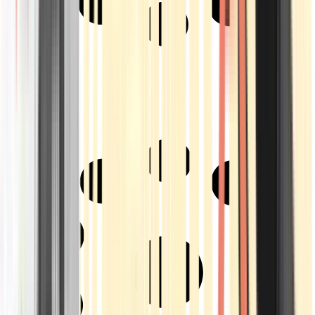
Strains