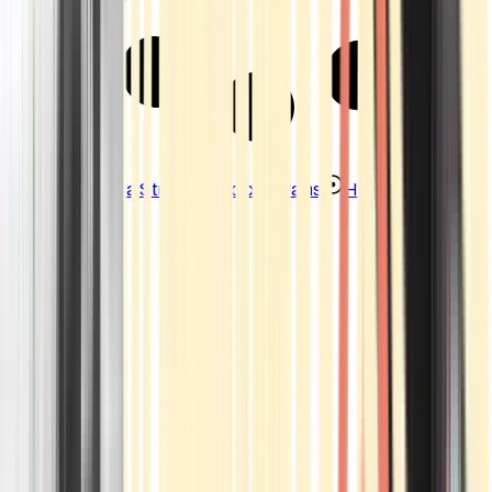
Strains
Sativa Strains
Indica Strains
Hybrid Strains
Standorte