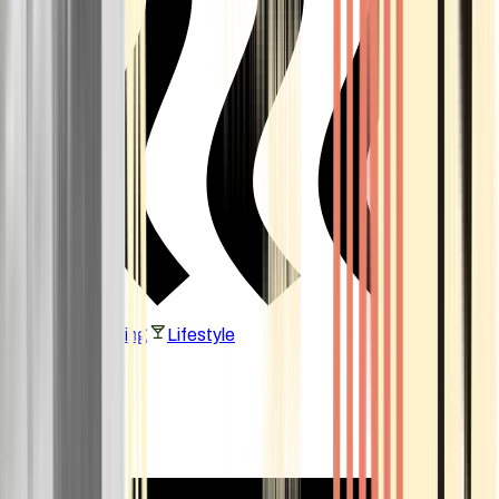
Vaping & Dabbing
Lifestyle