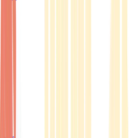
Ärzte