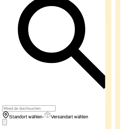
Standort wählen
-
Versandart wählen