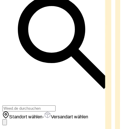
Standort wählen
-
Versandart wählen