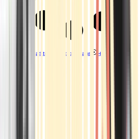
Strains
Sativa Strains
Indica Strains
Hybrid Strains
Standorte