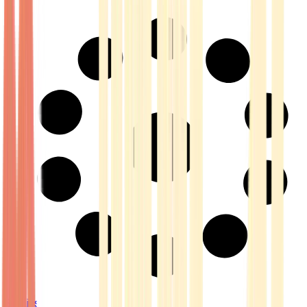
Strains