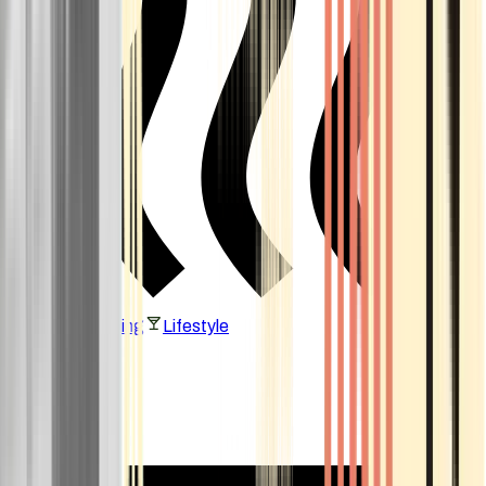
Vaping & Dabbing
Lifestyle