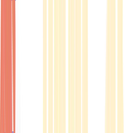
Ärzte