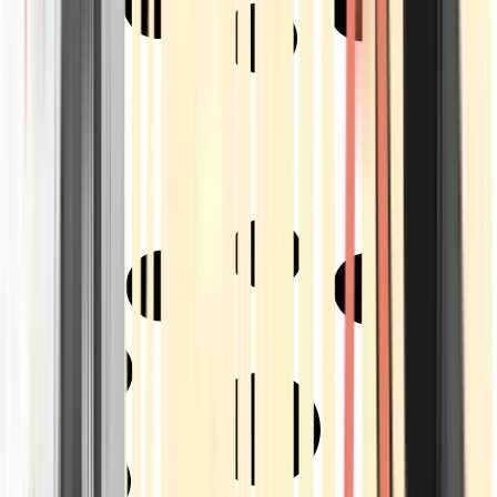
Strains