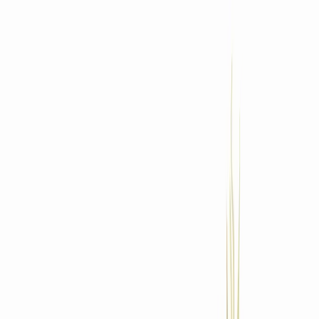
Standort wählen
-
Versandart wählen