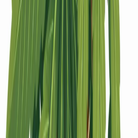
Strains
Sativa Strains
Indica Strains
Hybrid Strains
Standorte