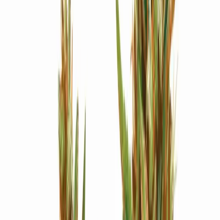
Strains