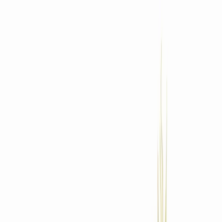
Standort wählen
-
Versandart wählen