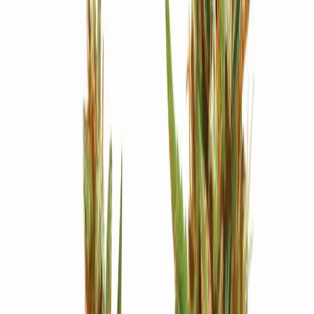
Strains