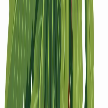
Strains
Sativa Strains
Indica Strains
Hybrid Strains
Standorte