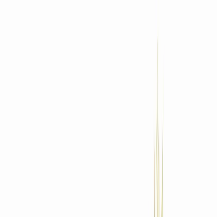
Standort wählen
-
Versandart wählen