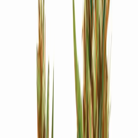
Strains