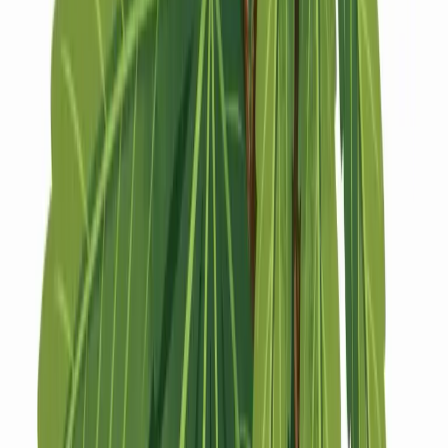
Strains