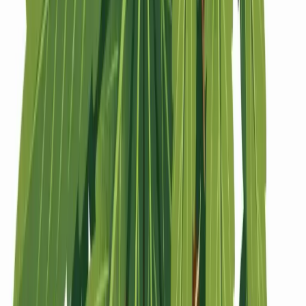
Strains
Sativa Strains
Indica Strains
Hybrid Strains
Standorte