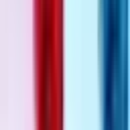
Strains