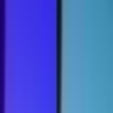
Strains