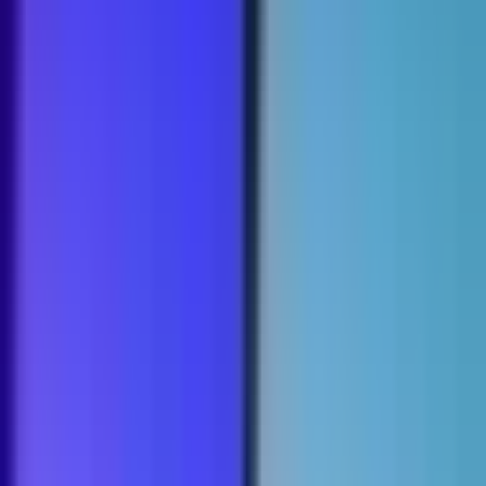
Strains
Sativa Strains
Indica Strains
Hybrid Strains
Standorte