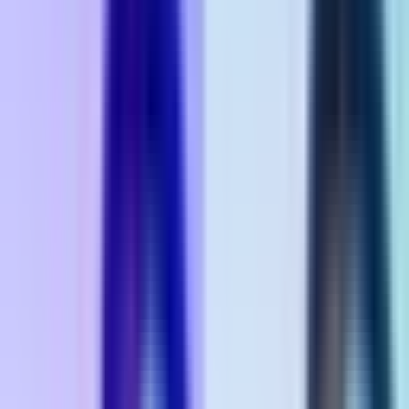
Vaping & Dabbing
Lifestyle