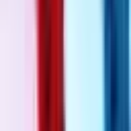
Ärzte