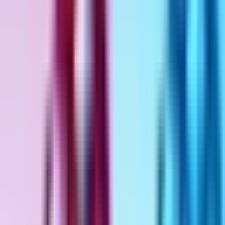
Standort wählen
-
Versandart wählen