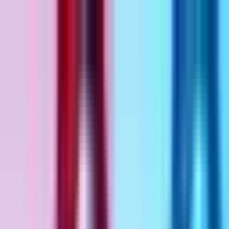
Zum Hauptinhalt springen
Weed.de: Cannabis Medizin, CBD
Dein Cannabis Kompass
Ansehen
Lemon Hill