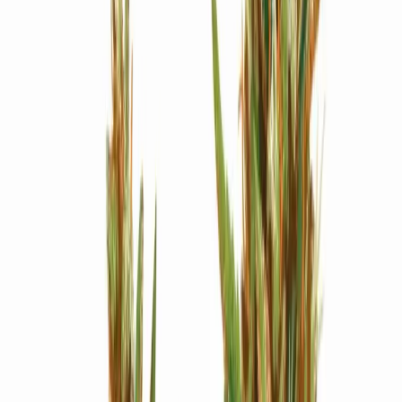
Strains