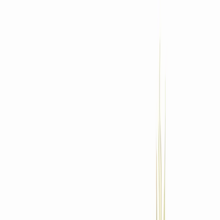
Standort wählen
-
Versandart wählen