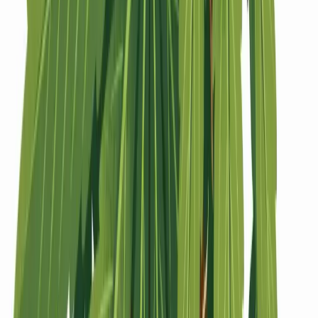
Strains
Sativa Strains
Indica Strains
Hybrid Strains
Standorte