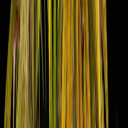
Strains
Sativa Strains
Indica Strains
Hybrid Strains
Standorte