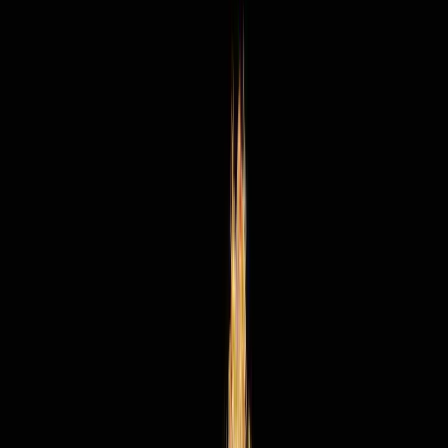
Standort wählen
-
Versandart wählen