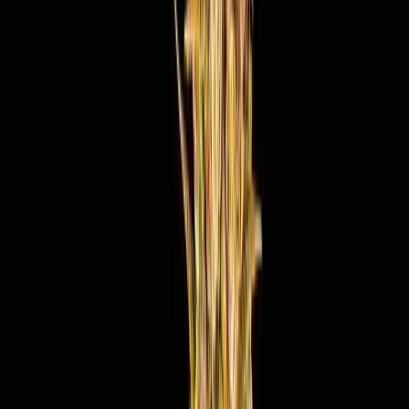
Ärzte