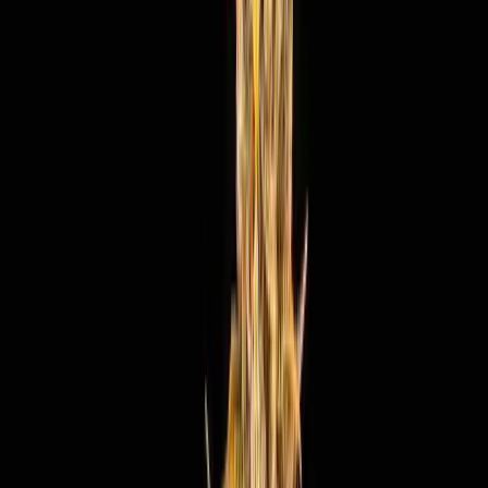
Strains