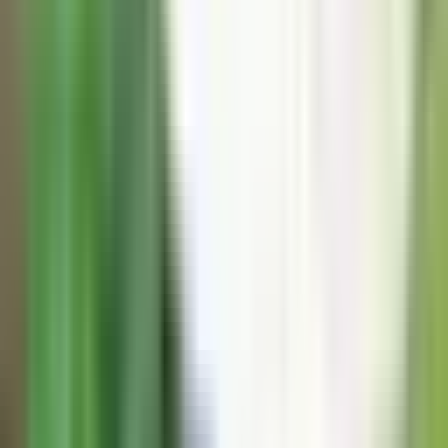
Standort wählen
-
Versandart wählen