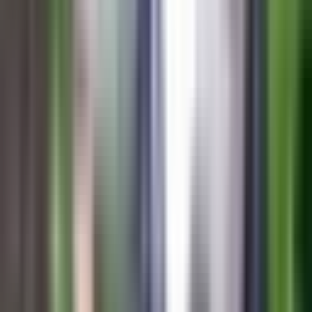
Ärzte