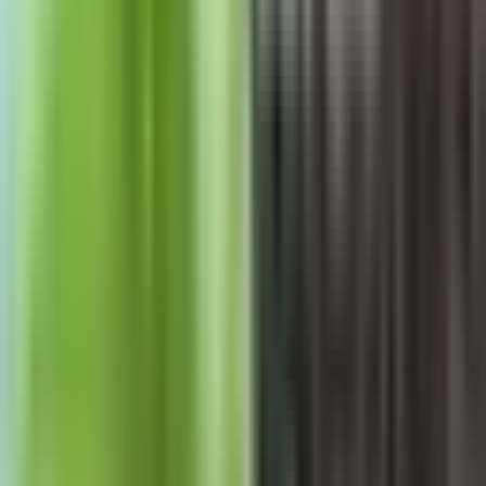
Vaping & Dabbing
Lifestyle