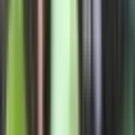
Strains