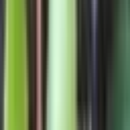
Strains
Sativa Strains
Indica Strains
Hybrid Strains
Standorte