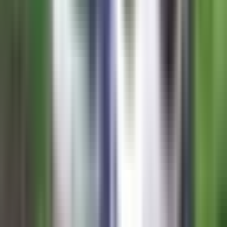
Strains