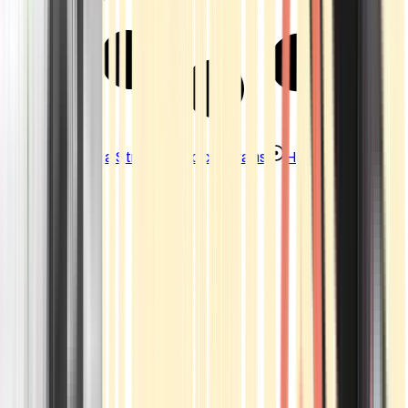
Strains
Sativa Strains
Indica Strains
Hybrid Strains
Standorte