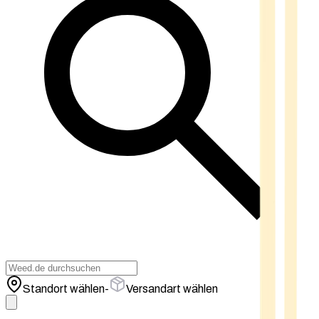
Standort wählen
-
Versandart wählen