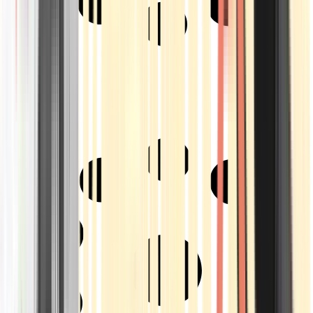
Strains