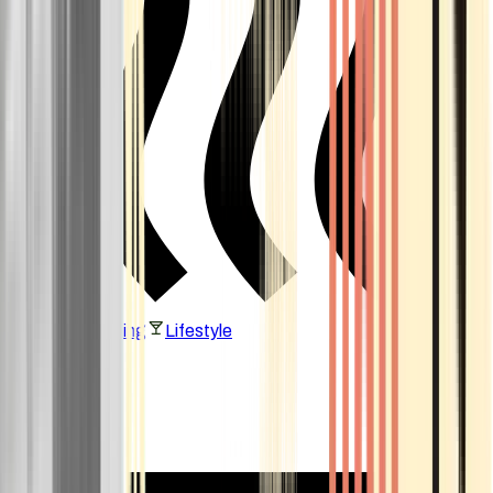
Vaping & Dabbing
Lifestyle