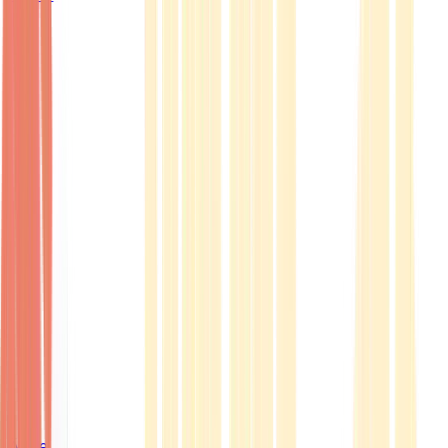
Ärzte