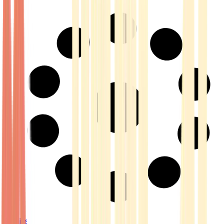
Strains