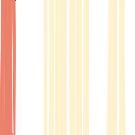
Ärzte