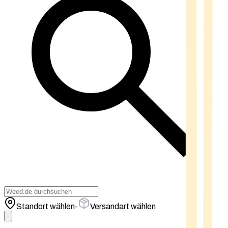
Standort wählen
-
Versandart wählen