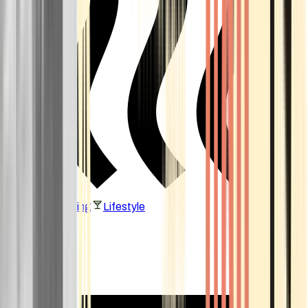
Vaping & Dabbing
Lifestyle