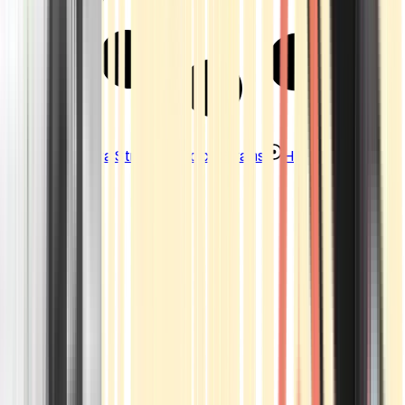
Strains
Sativa Strains
Indica Strains
Hybrid Strains
Standorte