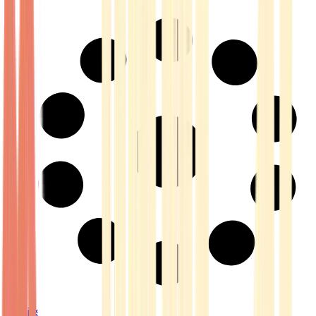
Strains