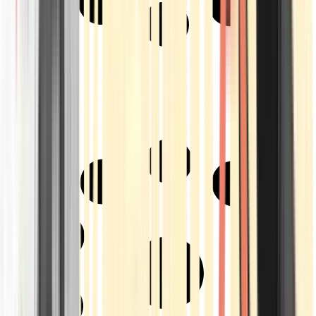
Strains