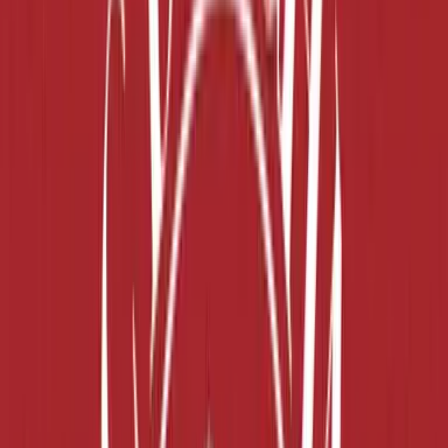
Strains