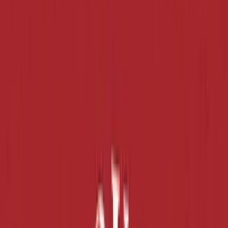
Standort wählen
-
Versandart wählen