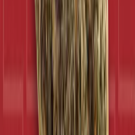
Strains
Sativa Strains
Indica Strains
Hybrid Strains
Standorte