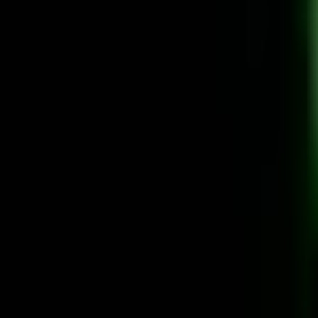
Standort wählen
-
Versandart wählen