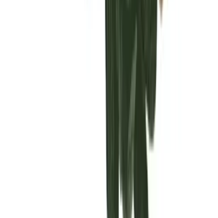
Vaping & Dabbing
Lifestyle