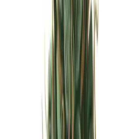
Strains