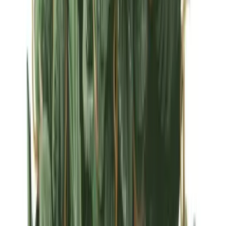
Strains