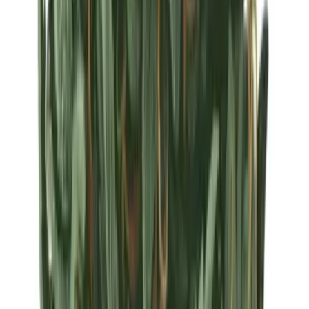
Strains
Sativa Strains
Indica Strains
Hybrid Strains
Standorte