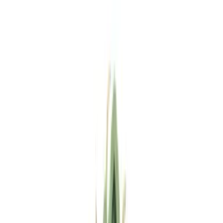
Standort wählen
-
Versandart wählen