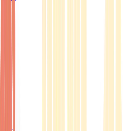
Ärzte