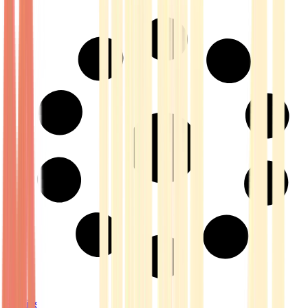
Strains