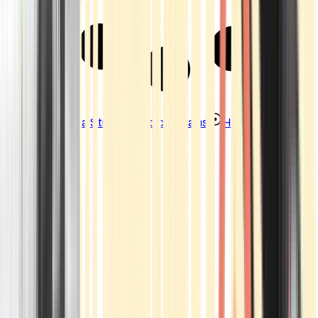
Strains
Sativa Strains
Indica Strains
Hybrid Strains
Standorte