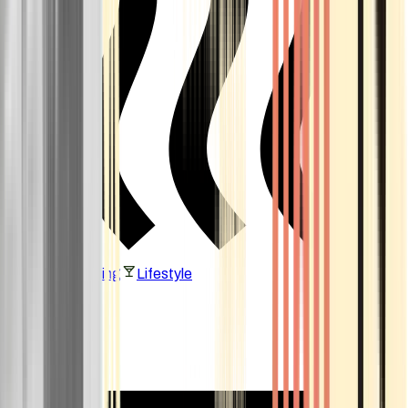
Vaping & Dabbing
Lifestyle