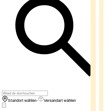
Standort wählen
-
Versandart wählen