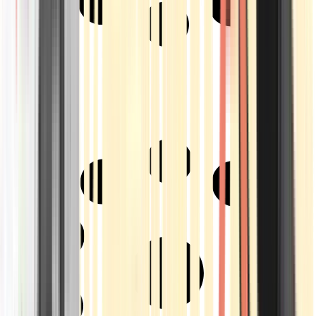
Strains