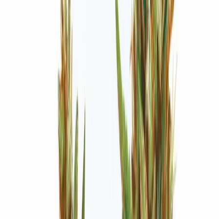
Strains