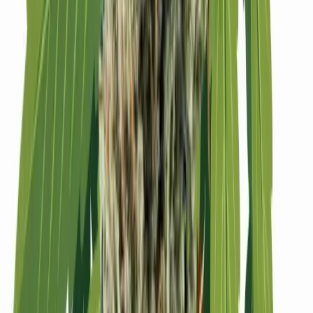
Strains
Sativa Strains
Indica Strains
Hybrid Strains
Standorte