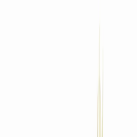
Standort wählen
-
Versandart wählen