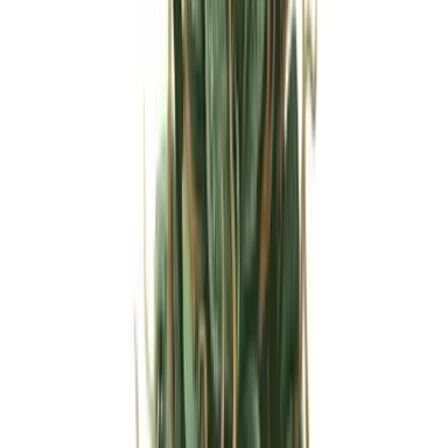
Strains