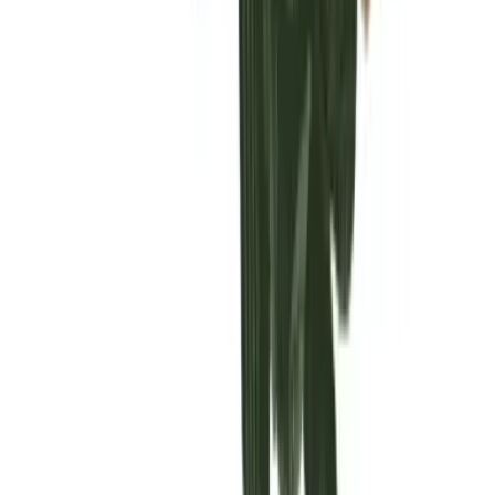
Vaping & Dabbing
Lifestyle