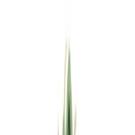
Standort wählen
-
Versandart wählen