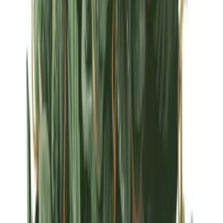
Strains