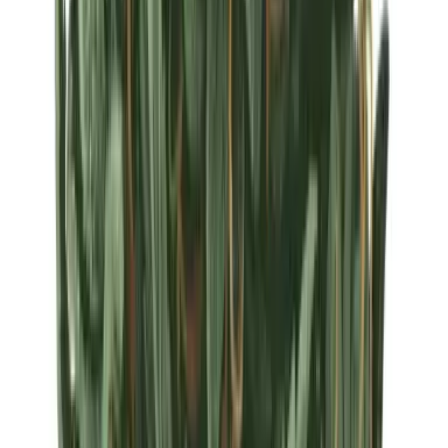
Strains
Sativa Strains
Indica Strains
Hybrid Strains
Standorte