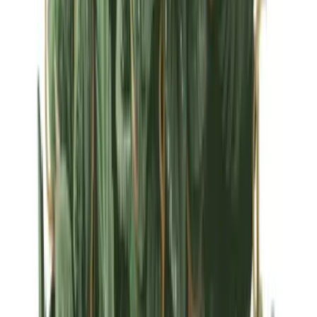
Strains