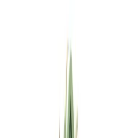
Standort wählen
-
Versandart wählen