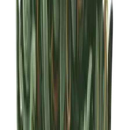
Strains
Sativa Strains
Indica Strains
Hybrid Strains
Standorte