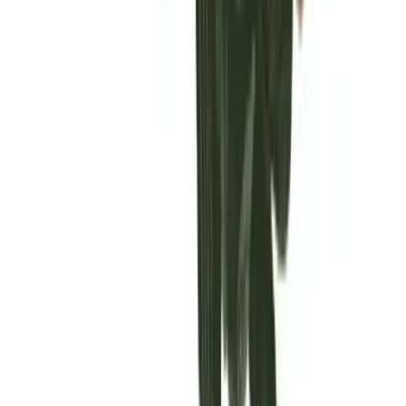
Vaping & Dabbing
Lifestyle