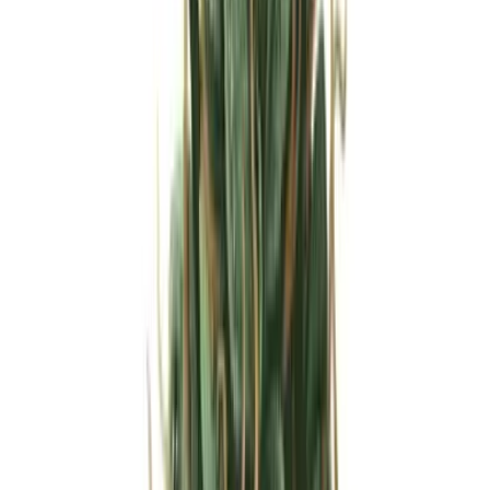
Strains