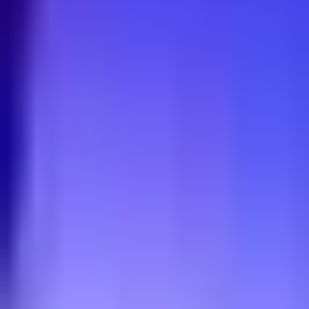
Rezept anfragen