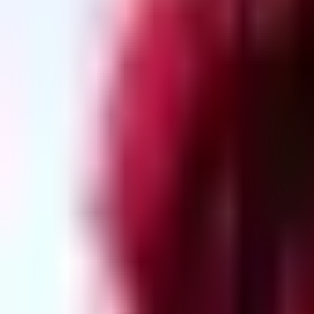
Standort wählen
-
Versandart wählen