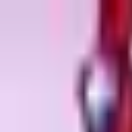
Zum Hauptinhalt springen
Weed.de: Cannabis Medizin, CBD
Dein Cannabis Kompass
Ansehen
Motor Crasher