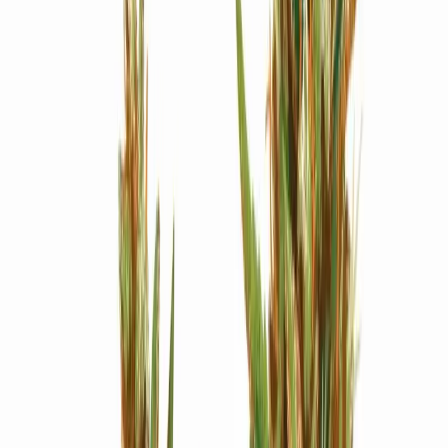
Strains