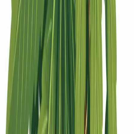
Strains
Sativa Strains
Indica Strains
Hybrid Strains
Standorte