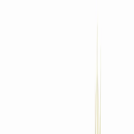
Standort wählen
-
Versandart wählen