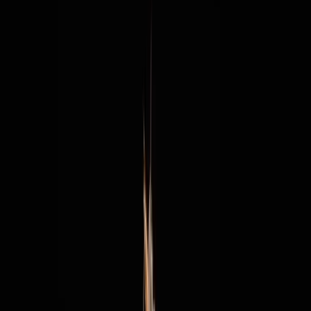
Standort wählen
-
Versandart wählen