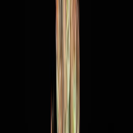
Strains