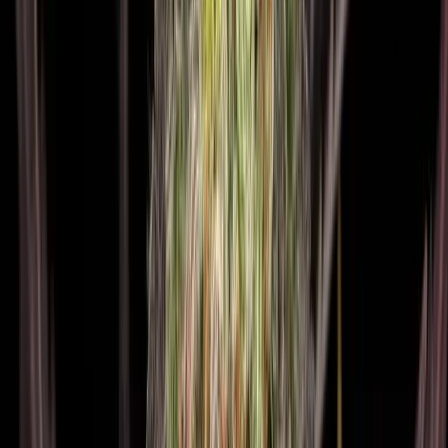
Strains
Sativa Strains
Indica Strains
Hybrid Strains
Standorte