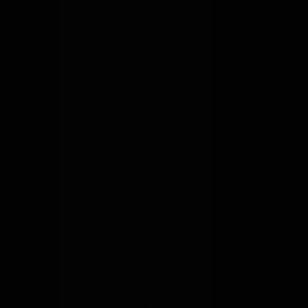
Zum Hauptinhalt springen
Weed.de: Cannabis Medizin, CBD
Dein Cannabis Kompass
Ansehen
OG Kush Auto