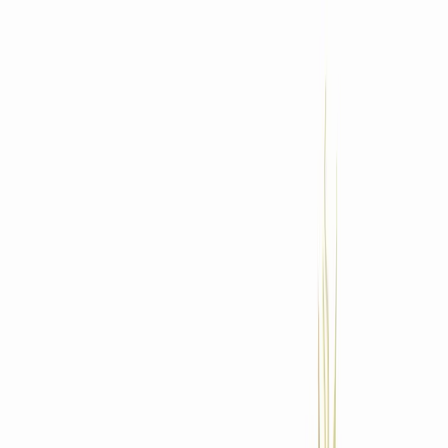
Standort wählen
-
Versandart wählen