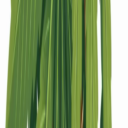
Strains
Sativa Strains
Indica Strains
Hybrid Strains
Standorte