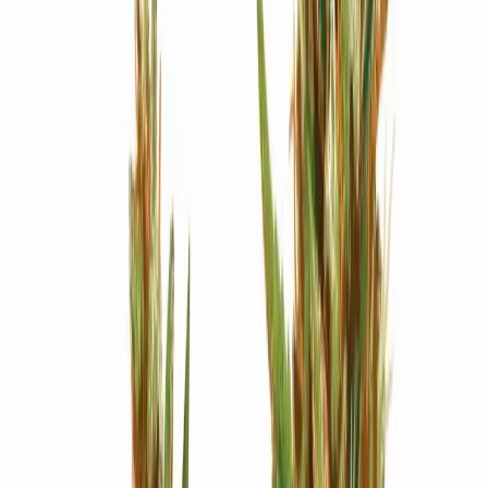
Strains