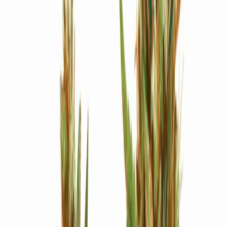
Strains