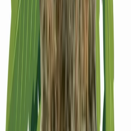
Strains
Sativa Strains
Indica Strains
Hybrid Strains
Standorte