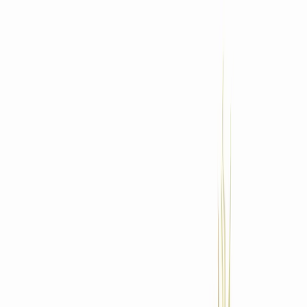
Standort wählen
-
Versandart wählen