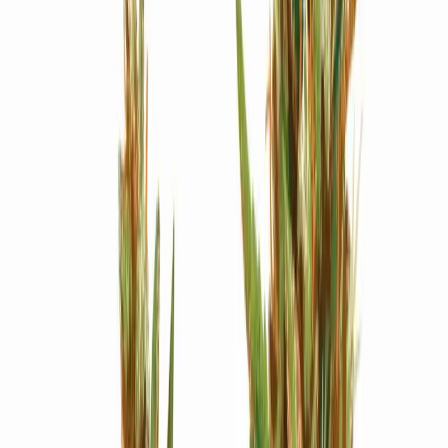
Strains