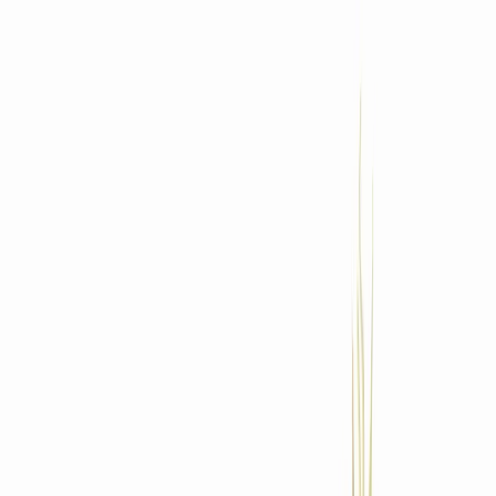
Standort wählen
-
Versandart wählen