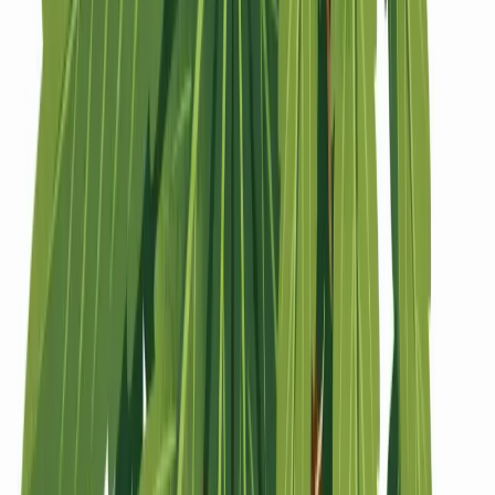
Strains
Sativa Strains
Indica Strains
Hybrid Strains
Standorte