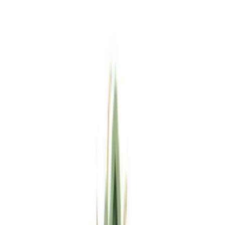
Standort wählen
-
Versandart wählen