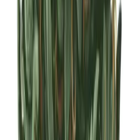
Strains
Sativa Strains
Indica Strains
Hybrid Strains
Standorte