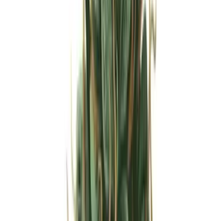
Strains