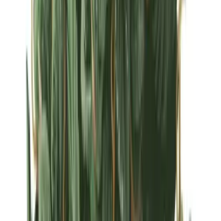
Strains