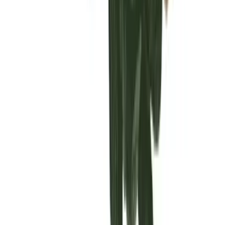
Vaping & Dabbing
Lifestyle