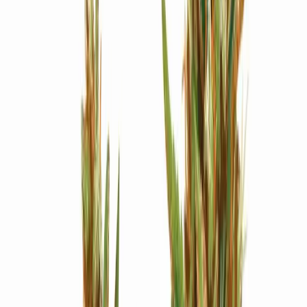
Strains