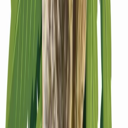
Strains
Sativa Strains
Indica Strains
Hybrid Strains
Standorte