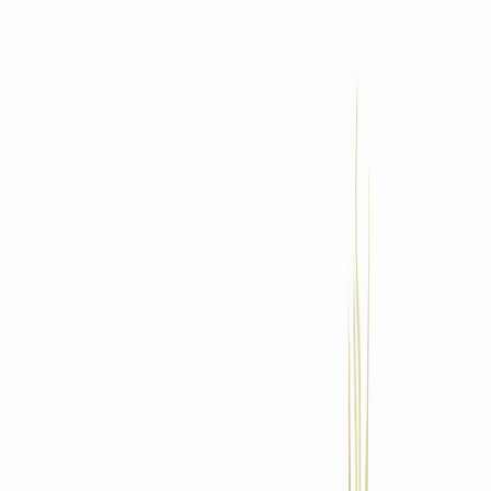
Standort wählen
-
Versandart wählen