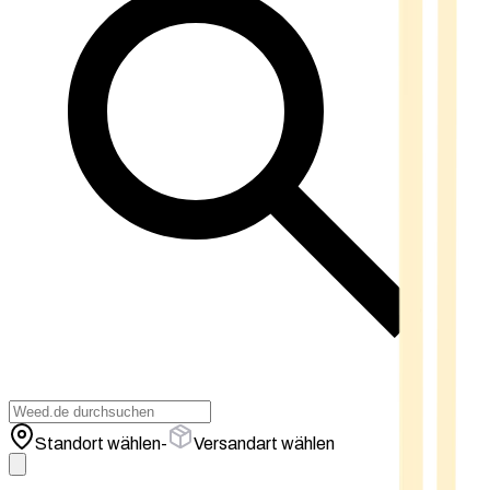
Standort wählen
-
Versandart wählen