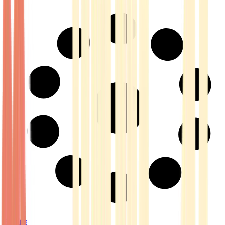
Strains