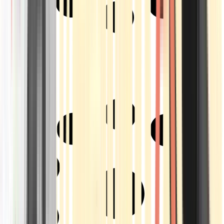
Strains