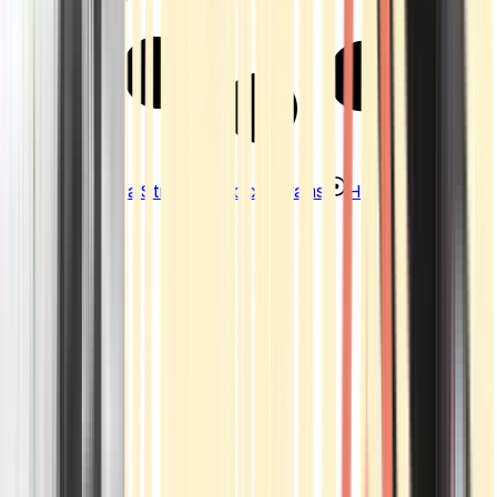
Strains
Sativa Strains
Indica Strains
Hybrid Strains
Standorte