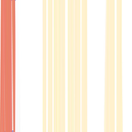
Ärzte