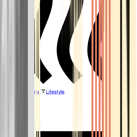
Vaping & Dabbing
Lifestyle