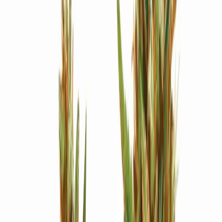
Strains