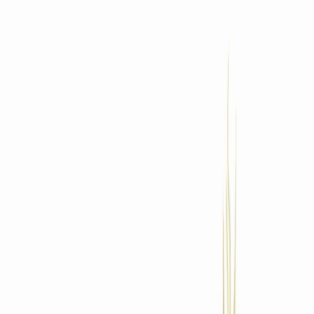
Standort wählen
-
Versandart wählen