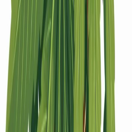
Strains
Sativa Strains
Indica Strains
Hybrid Strains
Standorte