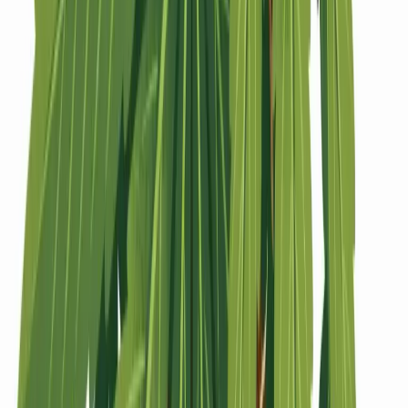
Strains
Sativa Strains
Indica Strains
Hybrid Strains
Standorte