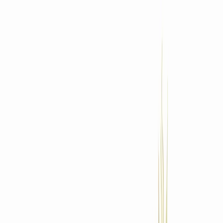
Standort wählen
-
Versandart wählen