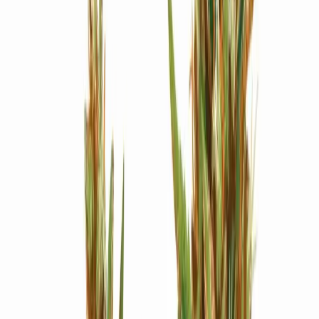
Strains