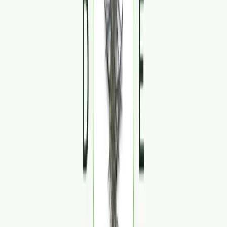
Strains