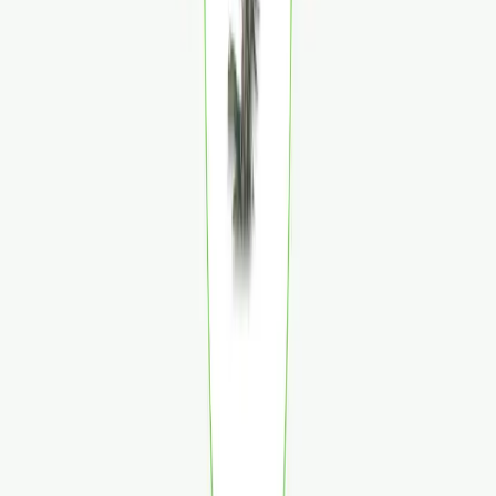
Ärzte