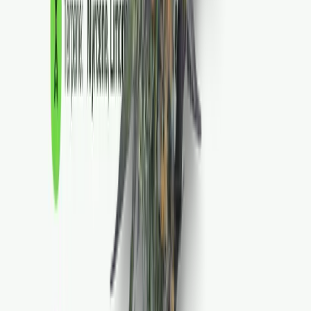
Strains