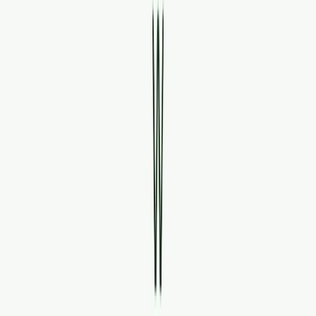
Standort wählen
-
Versandart wählen