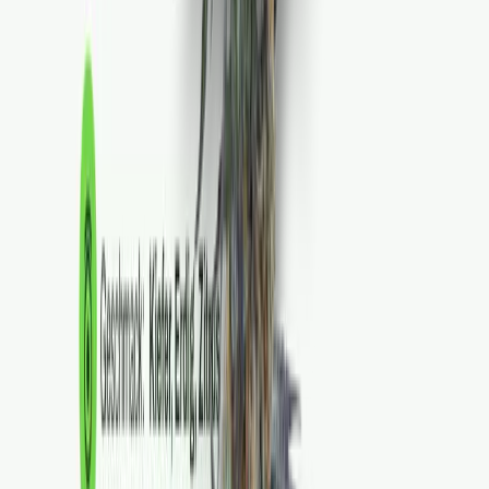
Strains
Sativa Strains
Indica Strains
Hybrid Strains
Standorte