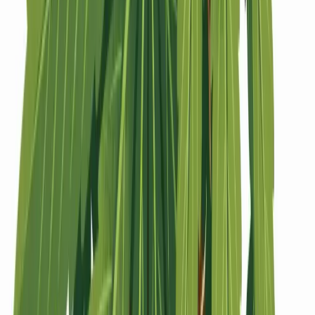
Strains
Sativa Strains
Indica Strains
Hybrid Strains
Standorte