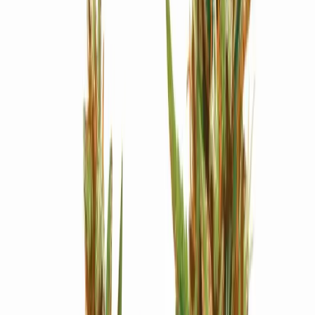
Strains