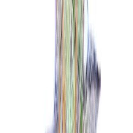
Strains