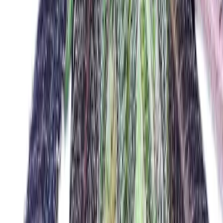
Strains