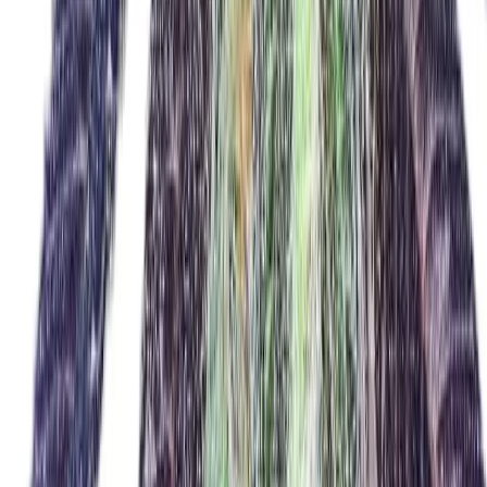
Strains
Sativa Strains
Indica Strains
Hybrid Strains
Standorte