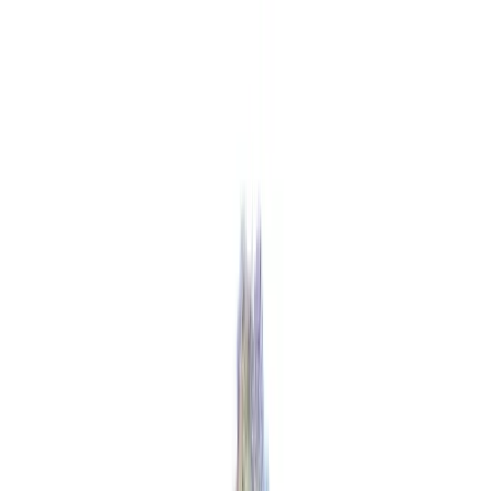
Zum Hauptinhalt springen
Weed.de: Cannabis Medizin, CBD
Dein Cannabis Kompass
Ansehen
Purple Dog Bud