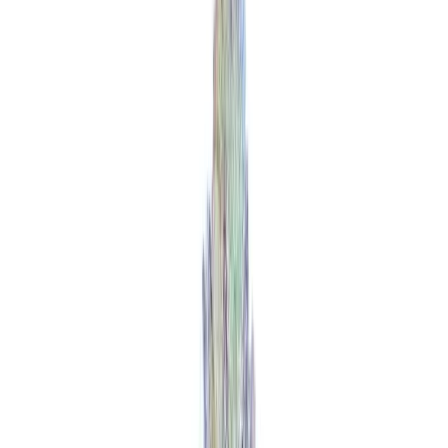
Standort wählen
-
Versandart wählen