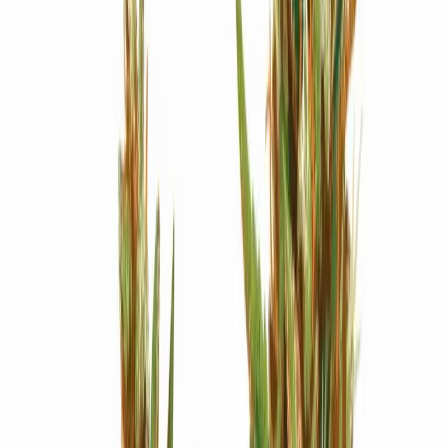
Strains