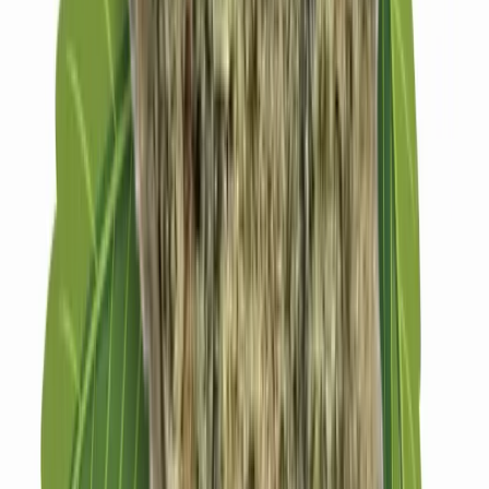
Strains