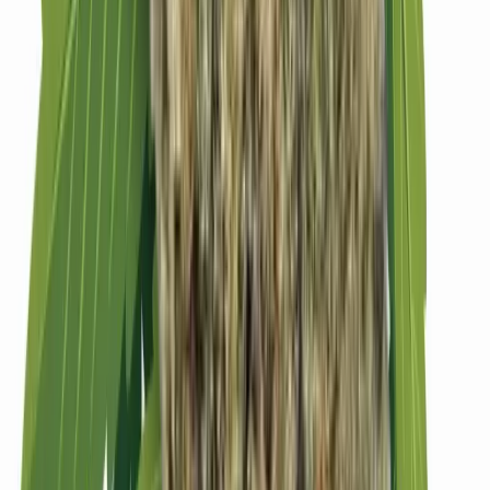
Strains
Sativa Strains
Indica Strains
Hybrid Strains
Standorte