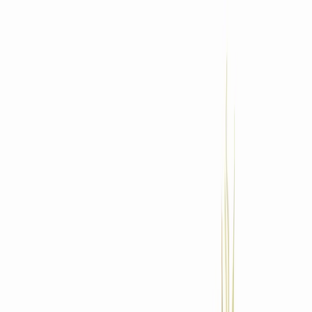
Standort wählen
-
Versandart wählen