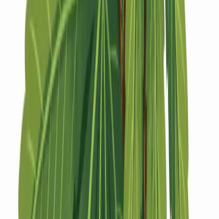
Strains