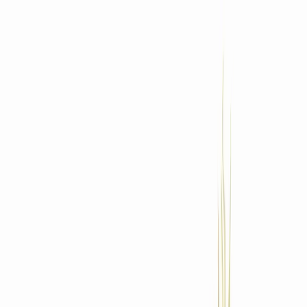
Standort wählen
-
Versandart wählen