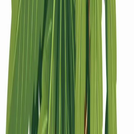
Strains
Sativa Strains
Indica Strains
Hybrid Strains
Standorte