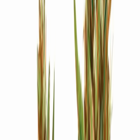
Strains