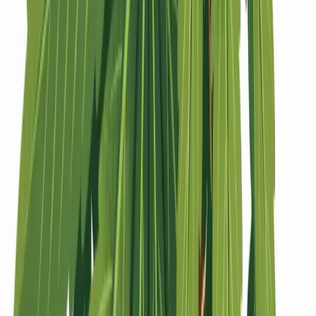
Strains
Sativa Strains
Indica Strains
Hybrid Strains
Standorte