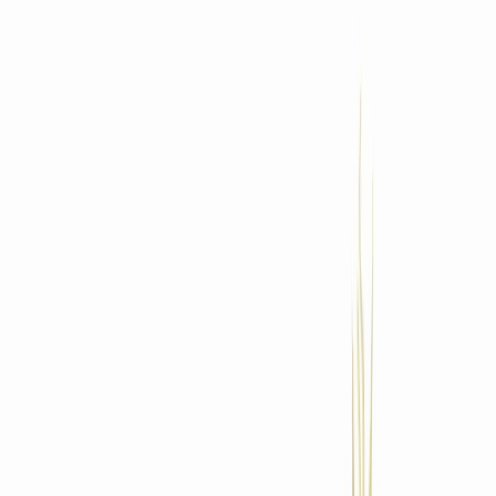
Standort wählen
-
Versandart wählen