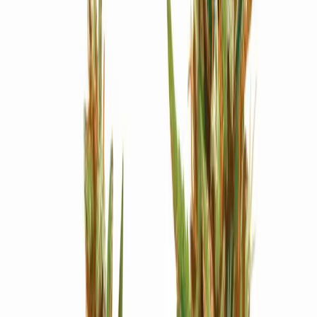
Strains