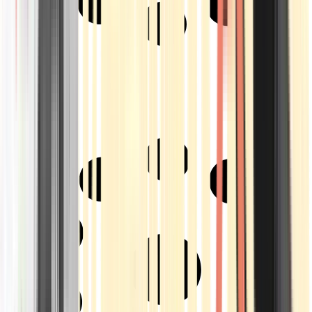
Strains