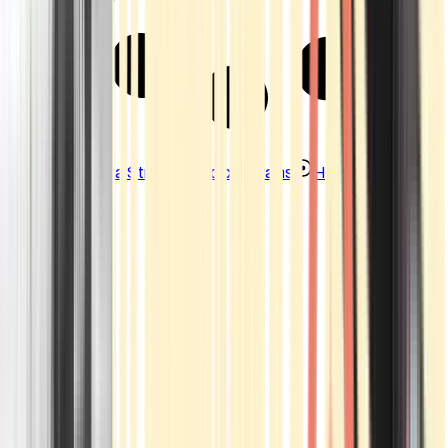
Strains
Sativa Strains
Indica Strains
Hybrid Strains
Standorte