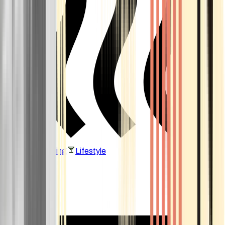
Vaping & Dabbing
Lifestyle