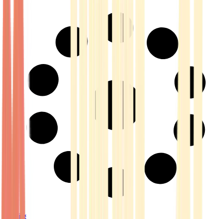
Strains