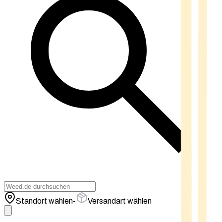
Standort wählen
-
Versandart wählen