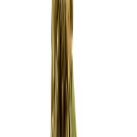
Ärzte