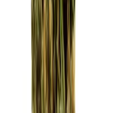
Strains