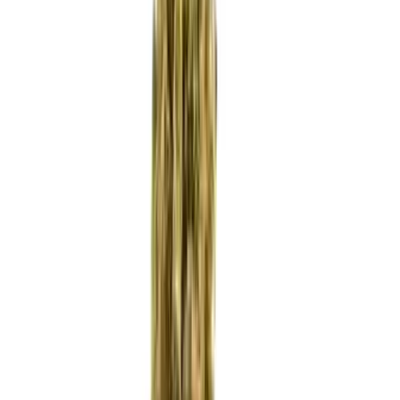
Strains