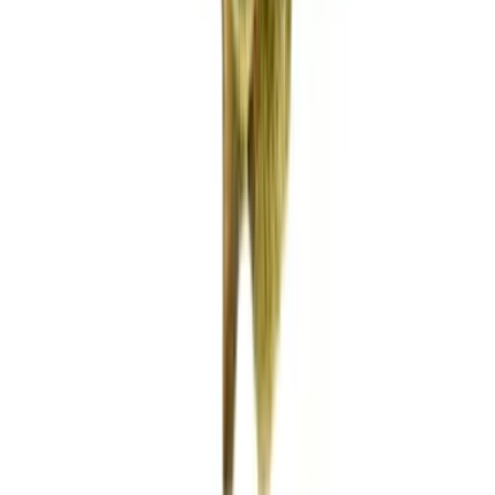
Vaping & Dabbing
Lifestyle