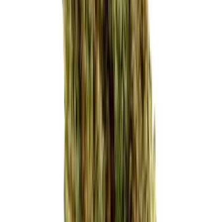
Strains
Sativa Strains
Indica Strains
Hybrid Strains
Standorte