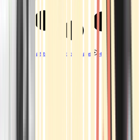
Strains
Sativa Strains
Indica Strains
Hybrid Strains
Standorte