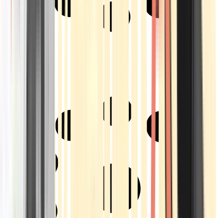
Strains