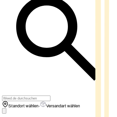
Standort wählen
-
Versandart wählen