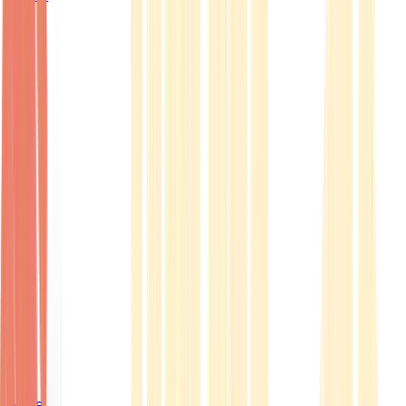
Ärzte