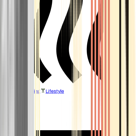
Vaping & Dabbing
Lifestyle