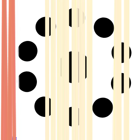
Strains