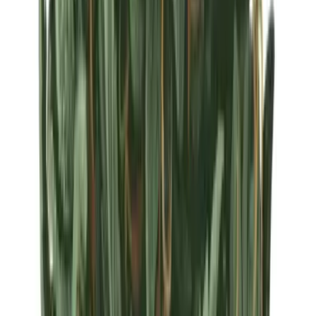
Strains
Sativa Strains
Indica Strains
Hybrid Strains
Standorte