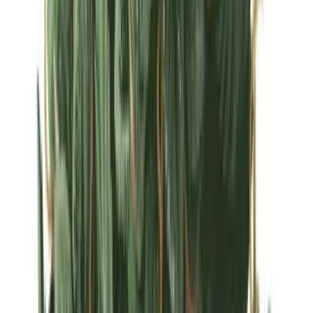
Strains