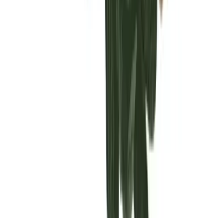
Vaping & Dabbing
Lifestyle