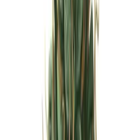
Strains