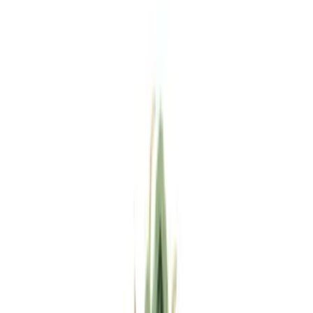
Standort wählen
-
Versandart wählen