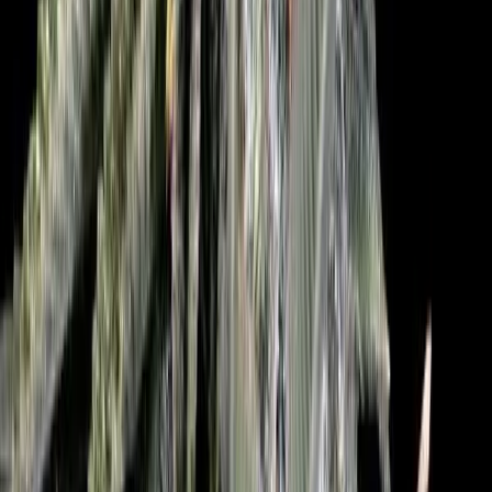
Strains
Sativa Strains
Indica Strains
Hybrid Strains
Standorte