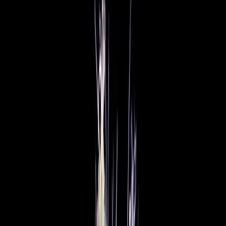
Standort wählen
-
Versandart wählen