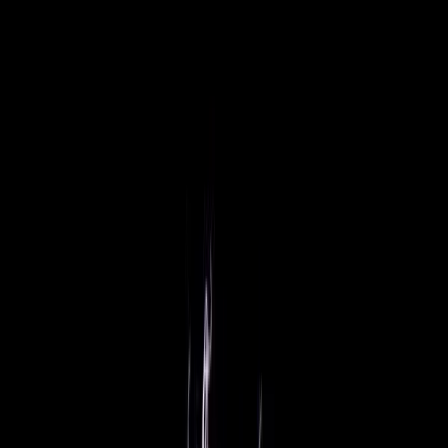
Zum Hauptinhalt springen
Weed.de: Cannabis Medizin, CBD
Dein Cannabis Kompass
Ansehen
Runtz13