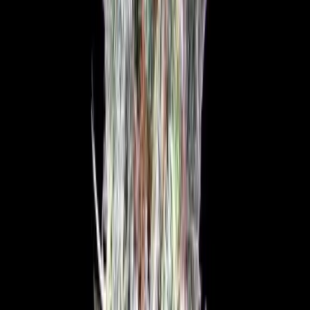
Strains