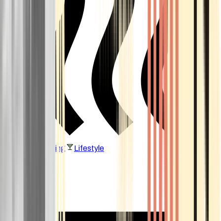
Vaping & Dabbing
Lifestyle