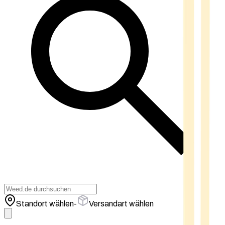
Standort wählen
-
Versandart wählen