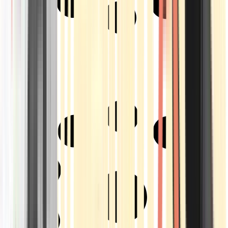
Strains