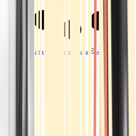
Strains
Sativa Strains
Indica Strains
Hybrid Strains
Standorte