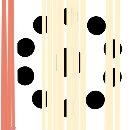
Strains