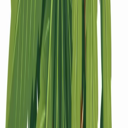
Strains
Sativa Strains
Indica Strains
Hybrid Strains
Standorte