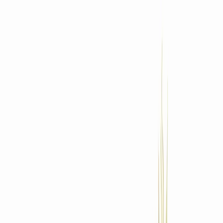
Standort wählen
-
Versandart wählen