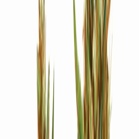
Strains