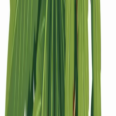
Strains
Sativa Strains
Indica Strains
Hybrid Strains
Standorte