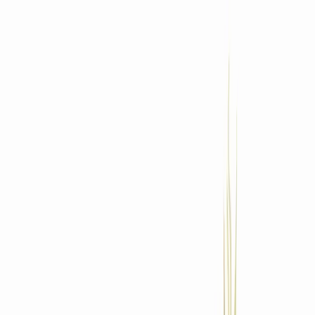
Standort wählen
-
Versandart wählen