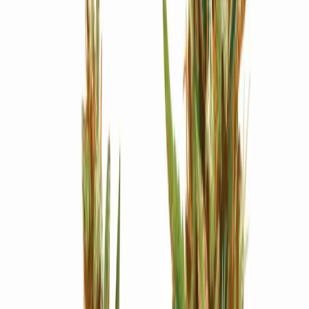
Strains