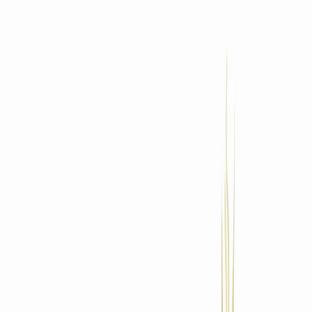
Standort wählen
-
Versandart wählen