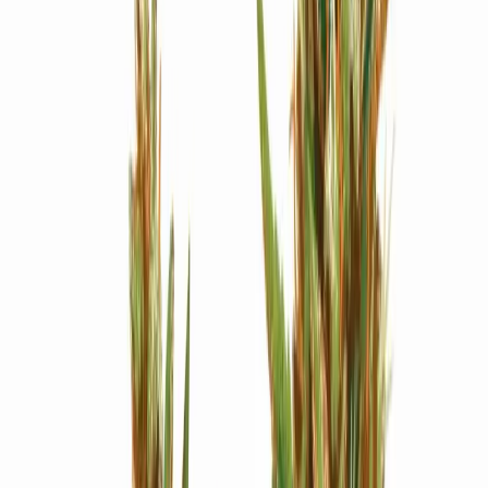
Strains