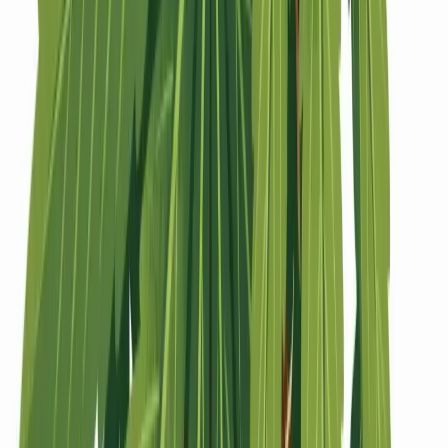
Strains
Sativa Strains
Indica Strains
Hybrid Strains
Standorte