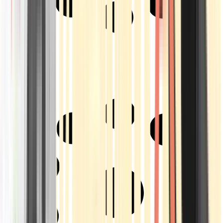
Strains