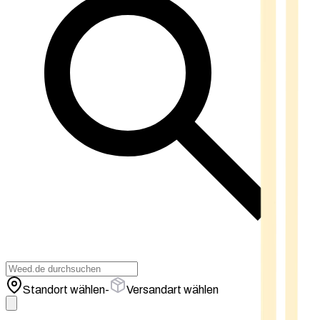
Standort wählen
-
Versandart wählen