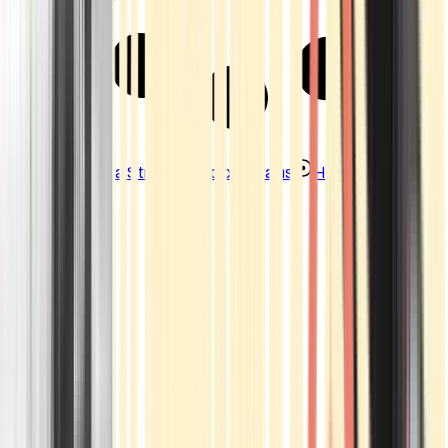
Strains
Sativa Strains
Indica Strains
Hybrid Strains
Standorte