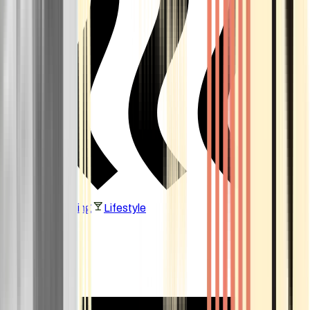
Vaping & Dabbing
Lifestyle