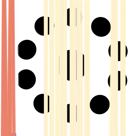
Strains