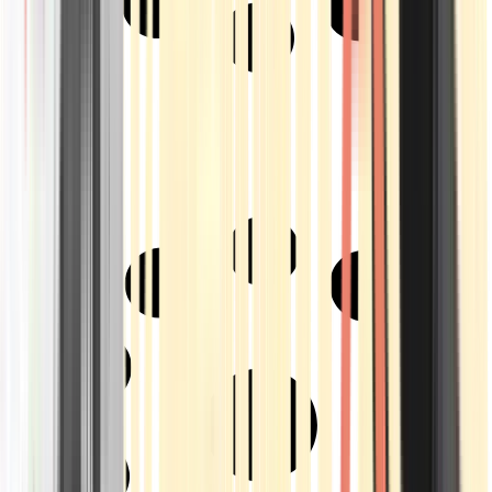
Strains