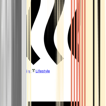
Vaping & Dabbing
Lifestyle