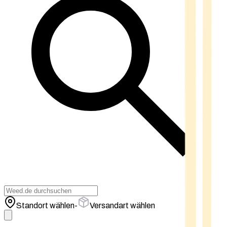
Standort wählen
-
Versandart wählen