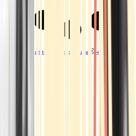
Strains
Sativa Strains
Indica Strains
Hybrid Strains
Standorte