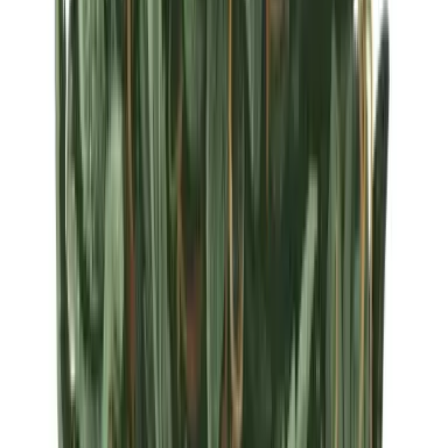
Strains
Sativa Strains
Indica Strains
Hybrid Strains
Standorte