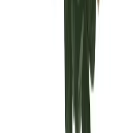
Vaping & Dabbing
Lifestyle