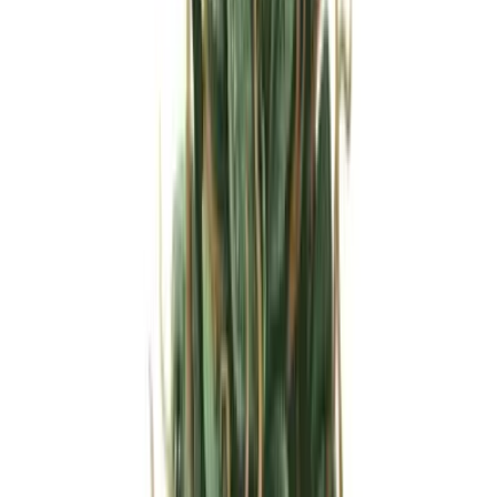
Strains