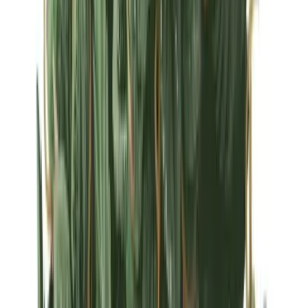
Strains