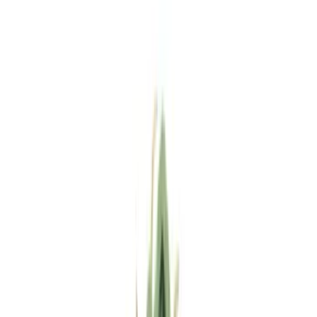
Standort wählen
-
Versandart wählen